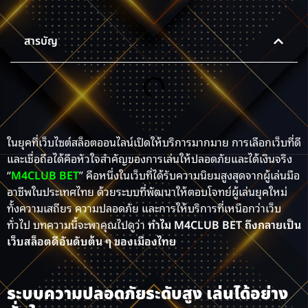
สารบัญ
ในยุคที่เว็บไซต์สล็อตออนไลน์เปิดให้บริการมากมาย การเลือกเว็บที่ดี
และเชื่อถือได้คือหัวใจสำคัญของการเล่นให้ปลอดภัยและได้เงินจริง
“
M4CLUB BET
” คือหนึ่งในเว็บที่ได้รับความนิยมสูงสุดจากผู้เล่นมือ
อาชีพในประเทศไทย ด้วยระบบที่พัฒนาให้ตอบโจทย์ผู้เล่นยุคใหม่
ทั้งความเสถียร ความปลอดภัย และการให้บริการที่เหนือกว่าเว็บ
ทั่วไป บทความนี้จะพาคุณไปดูว่า
ทำไม M4CLUB BET ถึงกลายเป็น
เว็บสล็อตดีอันดับต้น ๆ ของเมืองไทย
ระบบความปลอดภัยระดับสูง เล่นได้อย่าง